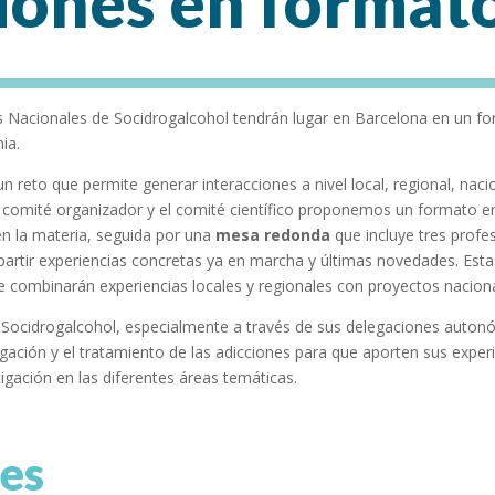
ones en formato
das Nacionales de Socidrogalcohol tendrán lugar en Barcelona en un f
ia.
un reto que permite generar interacciones a nivel local, regional, nac
 el comité organizador y el comité científico proponemos un formato e
en la materia, seguida por una
mesa redonda
que incluye tres profe
artir experiencias concretas ya en marcha y últimas novedades. Est
 combinarán experiencias locales y regionales con proyectos naciona
 Socidrogalcohol, especialmente a través de sus delegaciones autonó
tigación y el tratamiento de las adicciones para que aporten sus exper
tigación en las diferentes áreas temáticas.
es