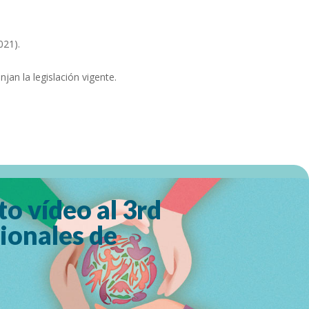
021).
jan la legislación vigente.
o vídeo al 3rd
ionales de