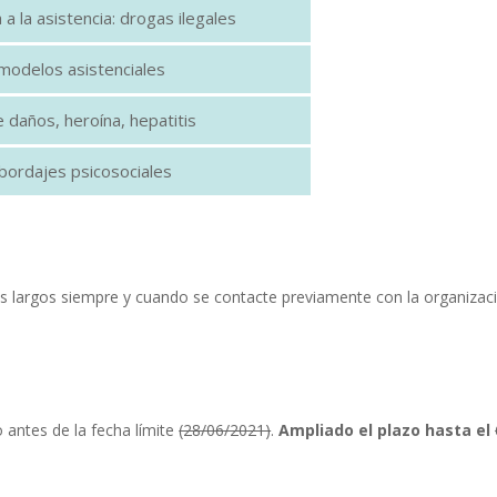
 a la asistencia: drogas ilegales
y modelos asistenciales
 daños, heroína, hepatitis
ordajes psicosociales
 largos siempre y cuando se contacte previamente con la organizació
 antes de la fecha límite
(28/06/2021)
.
Ampliado el plazo hasta el