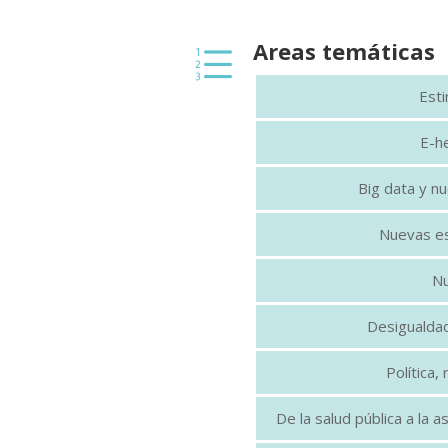
Areas temáticas
e
Esti
E-he
Big data y n
Nuevas es
Nu
Desigualda
Política,
De la salud pública a la 