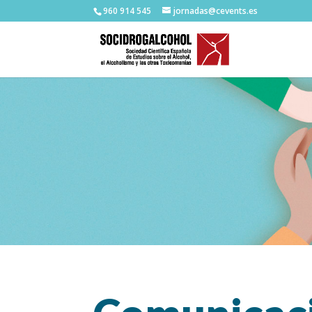
960 914 545
jornadas@cevents.es