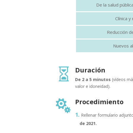
De la salud pública
Clínica 
Reducción de
Nuevos ab
Duración

De 2 a 5 minutos
(vídeos más
valor e idoneidad).
Procedimiento

Rellenar formulario adjunto
de 2021.